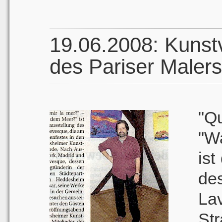
19.06.2008: Kunstv
des Pariser Maler
"Q
"W
ist
de
La
St