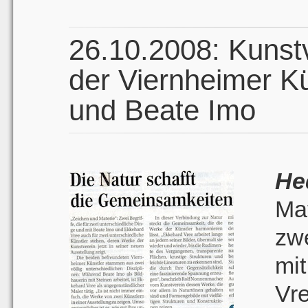
26.10.2008: Kunstv
der Viernheimer K
und Beate Imo
H
Mat
zw
mi
V